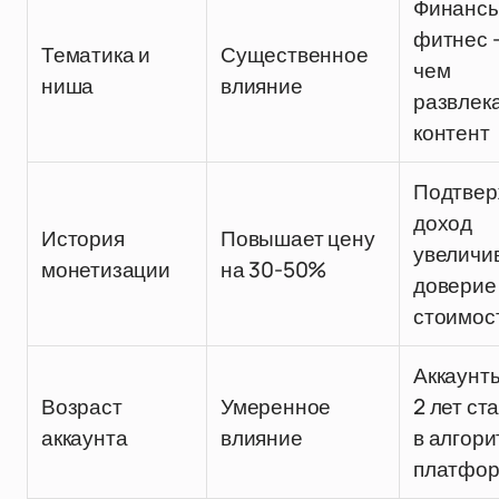
Финансы
фитнес -
Тематика и
Существенное
чем
ниша
влияние
развлек
контент
Подтве
доход
История
Повышает цену
увеличи
монетизации
на 30-50%
доверие
стоимос
Аккаунт
Возраст
Умеренное
2 лет ст
аккаунта
влияние
в алгор
платфо