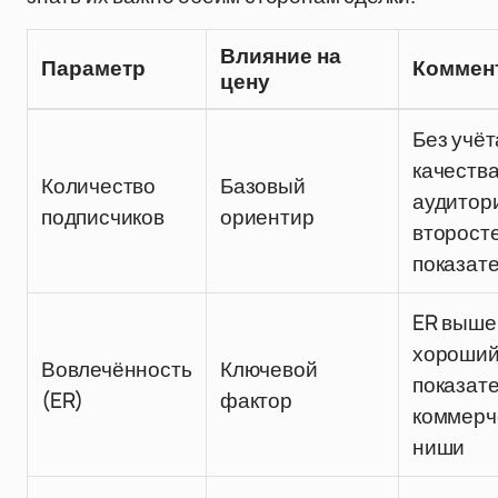
Влияние на
Параметр
Коммен
цену
Без учёт
качеств
Количество
Базовый
аудитори
подписчиков
ориентир
второст
показат
ER выше
хороши
Вовлечённость
Ключевой
показате
(ER)
фактор
коммерч
ниши