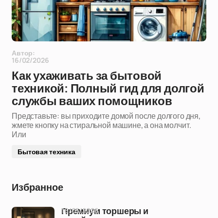
Автор:
16/02/2026
Как ухаживать за бытовой
техникой: Полный гид для долгой
службы ваших помощников
Представьте: вы приходите домой после долгого дня,
жмете кнопку на стиральной машине, а она молчит.
Или
Бытовая техника
Избранное
16/05/2026
Премиум торшеры и