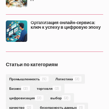
17/02/2026
Организация онлайн-сервиса:
ключ к успеху в цифровую эпоху
Статьи по категориям
Промышленность
(5)
Логистика
(2)
Бизнес
(2)
торговля
(2)
цифровизация
(2)
выбор
(2)
качество
(2)
безопасность данных
(1)