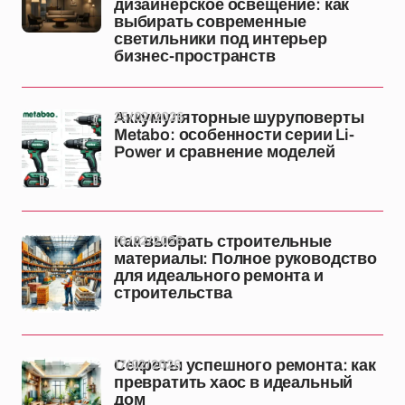
дизайнерское освещение: как
выбирать современные
светильники под интерьер
бизнес-пространств
25/02/2026
Аккумуляторные шуруповерты
Metabo: особенности серии Li-
Power и сравнение моделей
18/02/2026
Как выбрать строительные
материалы: Полное руководство
для идеального ремонта и
строительства
17/02/2026
Секреты успешного ремонта: как
превратить хаос в идеальный
дом