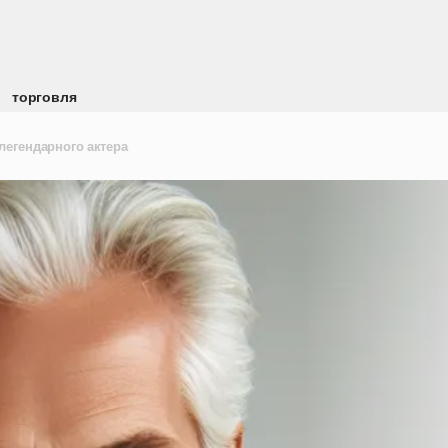
торговля
легендарного актера