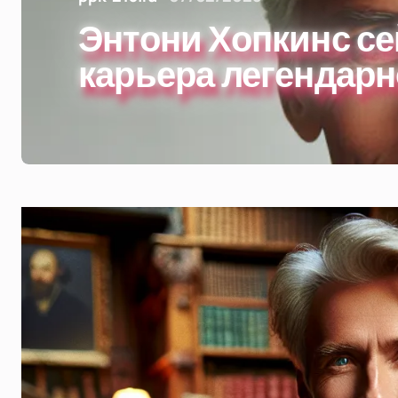
Энтони Хопкинс се
карьера легендарн