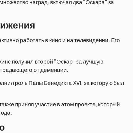
 множество наград, включая два "Оскара" за
тижения
тивно работать в кино и на телевидении. Его
пкинс получил второй "Оскар" за лучшую
страдающего от деменции.
олнил роль Папы Бенедикта XVI, за которую был
 также принял участие в этом проекте, который
года.
ю