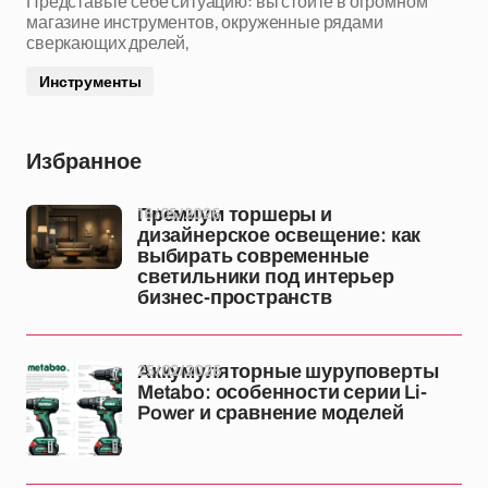
Представьте себе ситуацию: вы стоите в огромном
магазине инструментов, окруженные рядами
сверкающих дрелей,
Инструменты
Избранное
16/05/2026
Премиум торшеры и
дизайнерское освещение: как
выбирать современные
светильники под интерьер
бизнес-пространств
25/02/2026
Аккумуляторные шуруповерты
Metabo: особенности серии Li-
Power и сравнение моделей