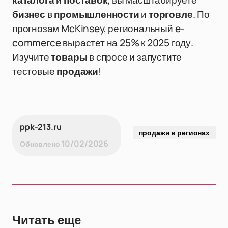
каталога
и
поставок
, вы масштабируете
бизнес
в
промышленности
и
торговле
. По
прогнозам McKinsey, региональный e-
commerce вырастет на 25% к 2025 году.
Изучите
товары
в спросе и запустите
тестовые
продажи
!
ppk-213.ru
продажи в регионах
10/02/2026
Обновлено
Читать еще