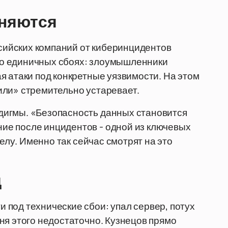
еняются
ийских компаний от киберинцидентов
е о единичных сбоях: злоумышленники
я атаки под конкретные уязвимости. На этом
или» стремительно устаревает.
дигмы. «Безопасность данных становится
е после инцидентов - одной из ключевых
делу. Именно так сейчас смотрят на это
д
под технические сбои: упал сервер, потух
ня этого недостаточно. Кузнецов прямо