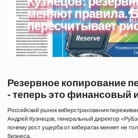
Кузнецов: резервн
меняют правила. 
пересчитывает ри
Резервное копирование п
- теперь это финансовый 
Российский рынок киберстрахования пережива
Андрей Кузнецов, генеральный директор «РуБэк
почему рост ущерба от кибератак меняет не тол
бизнеса.