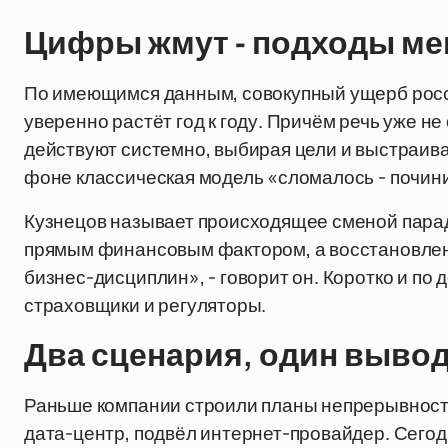
Цифры жмут - подходы м
По имеющимся данным, совокупный ущерб росс
уверенно растёт год к году. Причём речь уже н
действуют системно, выбирая цели и выстраива
фоне классическая модель «сломалось - почин
Кузнецов называет происходящее сменой пара
прямым финансовым фактором, а восстановлени
бизнес-дисциплин», - говорит он. Коротко и по 
страховщики и регуляторы.
Два сценария, один выво
Раньше компании строили планы непрерывности 
дата-центр, подвёл интернет-провайдер. Сегод