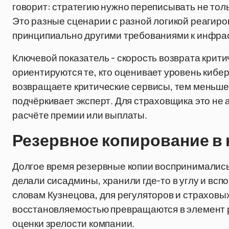
говорит: стратегию нужно переписывать не тольк
Это разные сценарии с разной логикой реагир
принципиально другими требованиями к инфрас
Ключевой показатель - скорость возврата крити
ориентируются те, кто оценивает уровень кибе
возвращаете критические сервисы, тем меньше
подчёркивает эксперт. Для страховщика это не 
расчёте премии или выплаты.
Резервное копирование в
Долгое время резервные копии воспринимались 
делали сисадмины, хранили где-то в углу и вспо
словам Кузнецова, для регуляторов и страховы
восстановляемостью превращаются в элемент р
оценки зрелости компании.