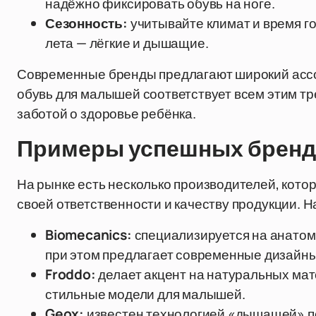
надёжно фиксировать обувь на ноге.
Сезонность:
учитывайте климат и время г
лета — лёгкие и дышащие.
Современные бренды предлагают широкий ассор
обувь для малышей соответствует всем этим т
заботой о здоровье ребёнка.
Примеры успешных бренд
На рынке есть несколько производителей, кот
своей ответственности и качеству продукции. 
Biomecanics:
специализируется на анатом
при этом предлагает современные дизайны
Froddo:
делает акцент на натуральных мат
стильные модели для малышей.
Geox:
известен технологией «дышащей» п