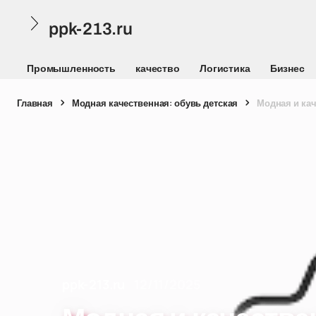
ppk-213.ru
Промышленность
качество
Логистика
Бизнес
Главная
Модная качественная: обувь детская
Модная и кач
ppk-213.ru
12/11/2025