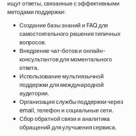
ищут ответы, связанные с эффективными
методами поддержки:
Создание базы знаний и FAQ для
самостоятельного решения типичных
вопросов.
Внедрение чат-ботов и онлайн-
консультантов для моментального
ответа.
Использование мультиязычной
поддержки для международной
аудитории.
Организация службы поддержки через
email, телефон и социальные сети.
Сбор обратной связи и аналитика
обращений для улучшения сервиса.