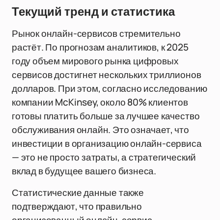
Текущий тренд и статистика
Рынок онлайн-сервисов стремительно
растёт. По прогнозам аналитиков, к 2025
году объем мирового рынка цифровых
сервисов достигнет нескольких триллионов
долларов. При этом, согласно исследованию
компании McKinsey, около 80% клиентов
готовы платить больше за лучшее качество
обслуживания онлайн. Это означает, что
инвестиции в организацию онлайн-сервиса
— это не просто затраты, а стратегический
вклад в будущее вашего бизнеса.
Статистические данные также
подтверждают, что правильно