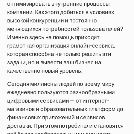
оптимизировать внутренние процессы
компании. Как этого добиться в условиях
высокой конкуренции и постоянно
меняющихся потребностей пользователей?
Именно здесь на помощь приходит
грамотная организация онлайн-сервиса,
которая способна не только решить эти
задачи, но и вывести ваш бизнес на
качественно новый уровень.
Сегодня миллионы людей по всему миру
ежедневно пользуются разнообразными
цифровыми сервисами — от интернет-
магазинов и образовательных платформ до
финансовых приложений и сервисов
доставки. При этом потребители становятся