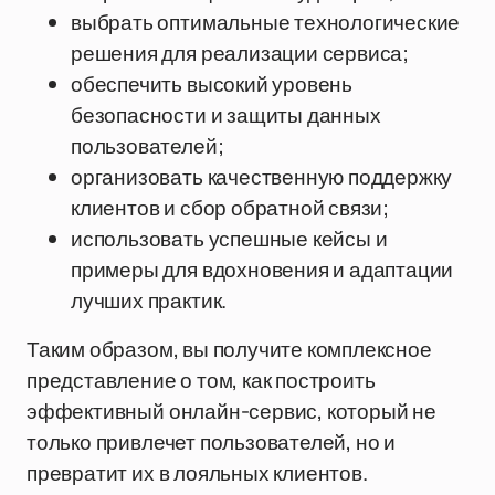
выбрать оптимальные технологические
решения для реализации сервиса;
обеспечить высокий уровень
безопасности и защиты данных
пользователей;
организовать качественную поддержку
клиентов и сбор обратной связи;
использовать успешные кейсы и
примеры для вдохновения и адаптации
лучших практик.
Таким образом, вы получите комплексное
представление о том, как построить
эффективный онлайн-сервис, который не
только привлечет пользователей, но и
превратит их в лояльных клиентов.