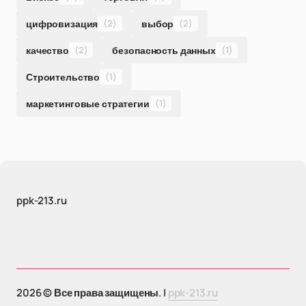
цифровизация
(2)
выбор
(2)
качество
(2)
безопасность данных
(1)
Строительство
(1)
маркетинговые стратегии
(1)
ppk-213.ru
2026 © Все права защищены. |
ppk-213.ru