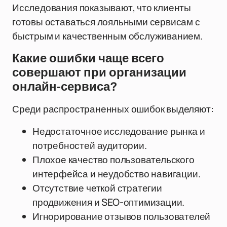
Исследования показывают, что клиенты
готовы оставаться лояльными сервисам с
быстрым и качественным обслуживанием.
Какие ошибки чаще всего
совершают при организации
онлайн-сервиса?
Среди распространенных ошибок выделяют:
Недостаточное исследование рынка и
потребностей аудитории.
Плохое качество пользовательского
интерфейса и неудобство навигации.
Отсутствие четкой стратегии
продвижения и SEO-оптимизации.
Игнорирование отзывов пользователей