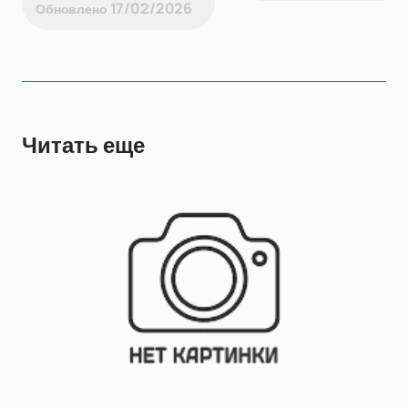
17/02/2026
Обновлено
Читать еще