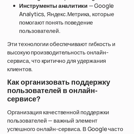
Инструменты аналитики
— Google
Analytics, Яндекс.Метрика, которые
помогают понять поведение
пользователей.
Эти технологии обеспечивают гибкость и
высокую производительность онлайн-
сервиса, что критично для удержания
клиентов.
Как организовать поддержку
пользователей в онлайн-
сервисе?
Организация качественной поддержки
пользователей — важный элемент
успешного онлайн-сервиса. В Google часто