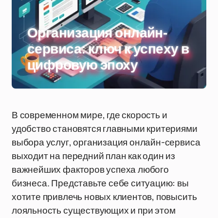
Организация онлайн-
сервиса: ключ к успеху в
цифровую эпоху
В современном мире, где скорость и
удобство становятся главными критериями
выбора услуг, организация онлайн-сервиса
выходит на передний план как один из
важнейших факторов успеха любого
бизнеса. Представьте себе ситуацию: вы
хотите привлечь новых клиентов, повысить
лояльность существующих и при этом