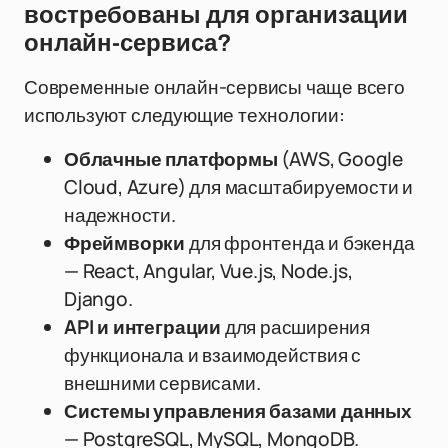
востребованы для организации
онлайн-сервиса?
Современные онлайн-сервисы чаще всего
используют следующие технологии:
Облачные платформы
(AWS, Google
Cloud, Azure) для масштабируемости и
надежности.
Фреймворки
для фронтенда и бэкенда
— React, Angular, Vue.js, Node.js,
Django.
API и интеграции
для расширения
функционала и взаимодействия с
внешними сервисами.
Системы управления базами данных
— PostgreSQL, MySQL, MongoDB.