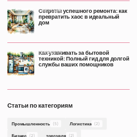
17/02/2026
Секреты успешного ремонта: как
превратить хаос в идеальный
дом
16/02/2026
Как ухаживать за бытовой
техникой: Полный гид для долгой
службы ваших помощников
Статьи по категориям
Промышленность
(5)
Логистика
(2)
Бизнес
(2)
торговля
(2)