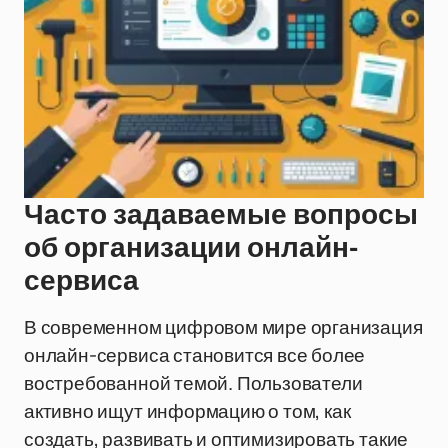
Часто задаваемые вопросы
об организации онлайн-
сервиса
В современном цифровом мире организация
онлайн-сервиса становится все более
востребованной темой. Пользователи
активно ищут информацию о том, как
создать, развивать и оптимизировать такие