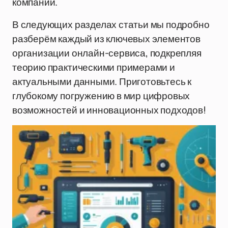
компании.
В следующих разделах статьи мы подробно
разберём каждый из ключевых элементов
организации онлайн-сервиса, подкрепляя
теорию практическими примерами и
актуальными данными. Приготовьтесь к
глубокому погружению в мир цифровых
возможностей и инновационных подходов!