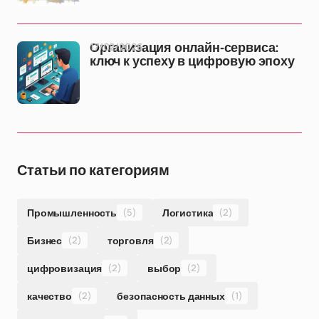
17/02/2026
Организация онлайн-сервиса:
ключ к успеху в цифровую эпоху
Статьи по категориям
Промышленность
(5)
Логистика
(2)
Бизнес
(2)
торговля
(2)
цифровизация
(2)
выбор
(2)
качество
(2)
безопасность данных
(1)