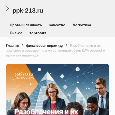
ppk-213.ru
Промышленность
качество
Логистика
Бизнес
торговля
Главная
финансовая пирамида
Разоблачения и их
значение в современном мире: полный обзор EWA product и
признаки пирамиды
ppk-213.ru
04/12/2025
Разоблачения и их