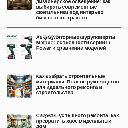
дизайнерское освещение: как
выбирать современные
светильники под интерьер
бизнес-пространств
25/02/2026
Аккумуляторные шуруповерты
Metabo: особенности серии Li-
Power и сравнение моделей
18/02/2026
Как выбрать строительные
материалы: Полное руководство
для идеального ремонта и
строительства
17/02/2026
Секреты успешного ремонта: как
превратить хаос в идеальный
дом