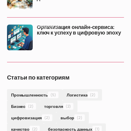
17/02/2026
Организация онлайн-сервиса:
ключ к успеху в цифровую эпоху
Статьи по категориям
Промышленность
(5)
Логистика
(2)
Бизнес
(2)
торговля
(2)
цифровизация
(2)
выбор
(2)
качество
(2)
безопасность данных
(1)