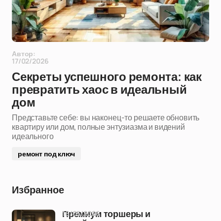
Автор:
17/02/2026
Секреты успешного ремонта: как
превратить хаос в идеальный
дом
Представьте себе: вы наконец-то решаете обновить
квартиру или дом, полные энтузиазма и видений
идеального
ремонт под ключ
Избранное
16/05/2026
Премиум торшеры и