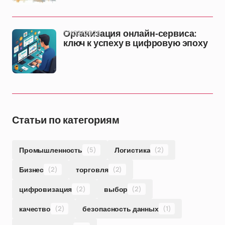
17/02/2026
Организация онлайн-сервиса:
ключ к успеху в цифровую эпоху
Статьи по категориям
Промышленность
(5)
Логистика
(2)
Бизнес
(2)
торговля
(2)
цифровизация
(2)
выбор
(2)
качество
(2)
безопасность данных
(1)